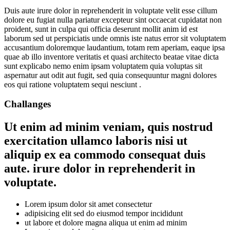
Duis aute irure dolor in reprehenderit in voluptate velit esse cillum
dolore eu fugiat nulla pariatur excepteur sint occaecat cupidatat non
proident, sunt in culpa qui officia deserunt mollit anim id est
laborum sed ut perspiciatis unde omnis iste natus error sit voluptatem
accusantium doloremque laudantium, totam rem aperiam, eaque ipsa
quae ab illo inventore veritatis et quasi architecto beatae vitae dicta
sunt explicabo nemo enim ipsam voluptatem quia voluptas sit
aspernatur aut odit aut fugit, sed quia consequuntur magni dolores
eos qui ratione voluptatem sequi nesciunt .
Challanges
Ut enim ad minim veniam, quis nostrud
exercitation ullamco laboris nisi ut
aliquip ex ea commodo consequat duis
aute. irure dolor in reprehenderit in
voluptate.
Lorem ipsum dolor sit amet consectetur
adipisicing elit sed do eiusmod tempor incididunt
ut labore et dolore magna aliqua ut enim ad minim